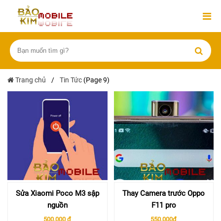
Trang chủ
/
Tin Tức
(Page 9)
Sửa Xiaomi Poco M3 sập
Thay Camera trước Oppo
nguồn
F11 pro
500.000 ₫
550.000đ