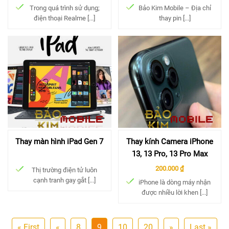
Trong quá trình sử dụng;
Bảo Kim Mobile – Địa chỉ
điện thoại Realme [...]
thay pin [...]
Thay màn hình iPad Gen 7
Thay kính Camera iPhone
13, 13 Pro, 13 Pro Max
200.000 ₫
Thị trường điện tử luôn
cạnh tranh gay gắt [...]
iPhone là dòng máy nhận
được nhiều lời khen [...]
« First
«
8
9
10
20
»
Last »