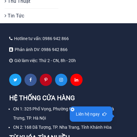
Thủ Thuật
Tin Tức
Hotline tư vấn:
0986 942 866
Phản ánh DV:
0986 942 866
Giờ làm việc:
Thứ 2 - CN, 8h - 20h
HỆ THỐNG CỬA HÀNG
CN 1: 325 Phố Vọng, Phường Đồng Tâm, Quận Hai Bà
Liên hệ ngay
Trưng, TP. Hà Nội
CN 2: 168 Dã Tượng, TP. Nha Trang, Tỉnh Khánh Hòa