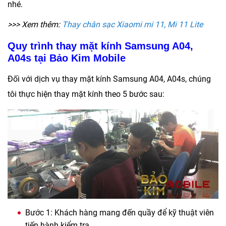
nhé.
>>> Xem thêm:
Thay chân sạc Xiaomi mi 11, Mi 11 Lite
Quy trình thay mặt kính Samsung A04,
A04s tại Bảo Kim Mobile
Đối với dịch vụ thay mặt kính Samsung A04, A04s, chúng
tôi thực hiện thay mặt kính theo 5 bước sau:
Bước 1: Khách hàng mang đến quầy để kỹ thuật viên
tiến hành kiểm tra.