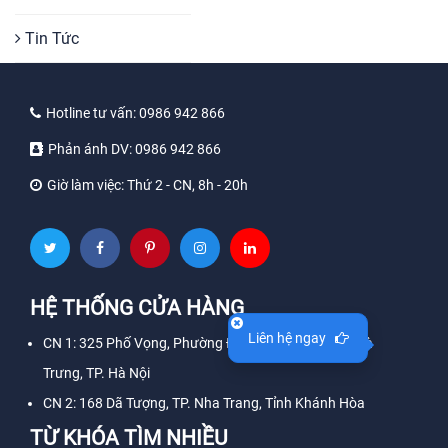
Tin Tức
Hotline tư vấn:
0986 942 866
Phản ánh DV:
0986 942 866
Giờ làm việc:
Thứ 2 - CN, 8h - 20h
HỆ THỐNG CỬA HÀNG
Liên hệ ngay
CN 1: 325 Phố Vọng, Phường Đồng Tâm, Quận Hai Bà
Trưng, TP. Hà Nội
CN 2: 168 Dã Tượng, TP. Nha Trang, Tỉnh Khánh Hòa
TỪ KHÓA TÌM NHIỀU