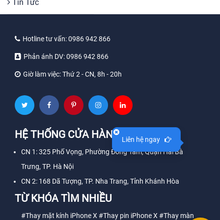
Tin Tức
Hotline tư vấn:
0986 942 866
Phản ánh DV:
0986 942 866
Giờ làm việc:
Thứ 2 - CN, 8h - 20h
HỆ THỐNG CỬA HÀNG
Liên hệ ngay
CN 1: 325 Phố Vọng, Phường Đồng Tâm, Quận Hai Bà
Trưng, TP. Hà Nội
CN 2: 168 Dã Tượng, TP. Nha Trang, Tỉnh Khánh Hòa
TỪ KHÓA TÌM NHIỀU
#Thay mặt kính iPhone X
#Thay pin iPhone X
#Thay màn