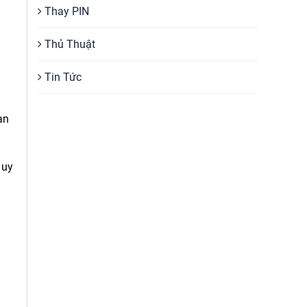
Thay PIN
Thủ Thuật
Tin Tức
ạn
 uy