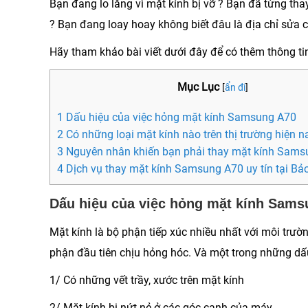
Bạn đang lo lắng vì mặt kính bị vỡ ? Bạn đã từng t
? Bạn đang loay hoay không biết đâu là địa chỉ sửa
Hãy tham khảo bài viết dưới đây để có thêm thông t
Mục Lục
[
ẩn đi
]
1 Dấu hiệu của việc hỏng mặt kính Samsung A70
2 Có những loại mặt kính nào trên thị trường hiện 
3 Nguyên nhân khiến bạn phải thay mặt kính Sam
4 Dịch vụ thay mặt kính Samsung A70 uy tín tại Bả
Dấu hiệu của việc hỏng mặt kính Sams
Mặt kính là bộ phận tiếp xúc nhiều nhất với môi trư
phận đầu tiên chịu hỏng hóc. Và một trong những dấu
1/ Có những vết trầy, xước trên mặt kính
2/ Mặt kính bị nứt nẻ ở các góc cạnh của máy