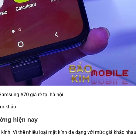
amsung A70 giá rẻ tại hà nội
am khảo
rường hiện nay
 kính. Vì thế nhiều loại mặt kính đa dạng với mức giá khác nha