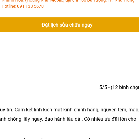
Khánh Hòa:
(Hoàng Khải Mobile) địa chỉ 168 Dã Tượng, TP. Nha Trang -
Hotline:
091 138 5678
Đặt lịch sửa chữa ngay
5/5 - (12 bình chọ
uy tín. Cam kết linh kiện mặt kính chính hãng, nguyên tem, mác
nh chóng, lấy ngay. Bảo hành lâu dài. Có nhiều ưu đãi lớn cho