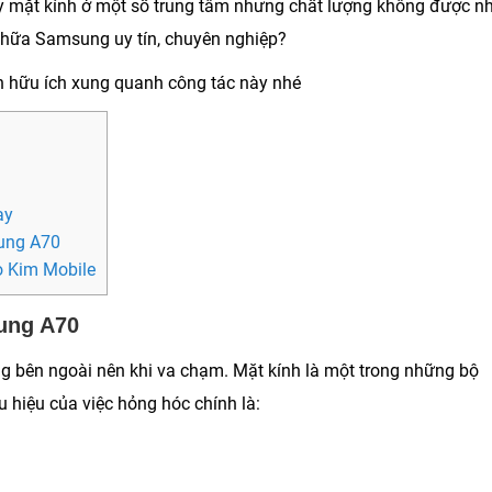
hay mặt kính ở một số trung tâm nhưng chất lượng không được n
 chữa Samsung uy tín, chuyên nghiệp?
in hữu ích xung quanh công tác này nhé
nay
sung A70
o Kim Mobile
ung A70
ờng bên ngoài nên khi va chạm. Mặt kính là một trong những bộ
 hiệu của việc hỏng hóc chính là: