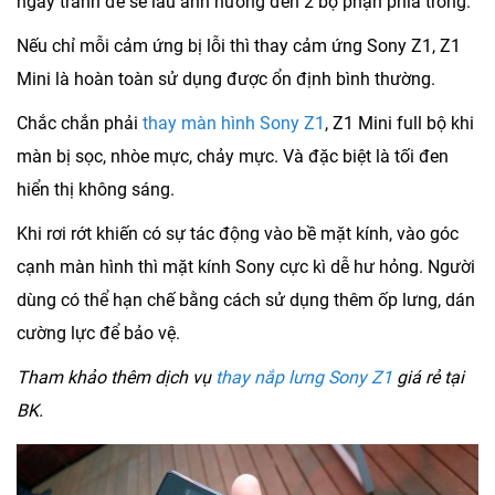
ngay tránh để sẽ lâu ảnh hưởng đến 2 bộ phận phía trong.
Nếu chỉ mỗi cảm ứng bị lỗi thì thay cảm ứng Sony Z1, Z1
Mini là hoàn toàn sử dụng được ổn định bình thường.
Chắc chắn phải
thay màn hình Sony Z1
, Z1 Mini full bộ khi
màn bị sọc, nhòe mực, chảy mực. Và đặc biệt là tối đen
hiển thị không sáng.
Khi rơi rớt khiến có sự tác động vào bề mặt kính, vào góc
cạnh màn hình thì mặt kính Sony cực kì dễ hư hỏng. Người
dùng có thể hạn chế bằng cách sử dụng thêm ốp lưng, dán
cường lực để bảo vệ.
Tham khảo thêm dịch vụ
thay nắp lưng Sony Z1
giá rẻ tại
BK.