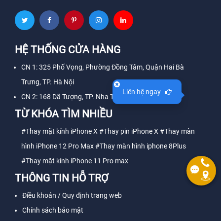
HỆ THỐNG CỬA HÀNG
CN 1: 325 Phố Vọng, Phường Đồng Tâm, Quận Hai Bà
Trưng, TP. Hà Nội
Liên hệ ngay
CN 2: 168 Dã Tượng, TP. Nha Trang, Tỉnh Khánh Hòa
TỪ KHÓA TÌM NHIỀU
#Thay mặt kính iPhone X
#Thay pin iPhone X
#Thay màn
hình iPhone 12 Pro Max
#Thay màn hình iphone 8Plus
#Thay mặt kính iPhone 11 Pro max
THÔNG TIN HỖ TRỢ
Điều khoản / Quy định trang web
Chính sách bảo mật