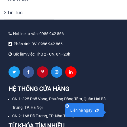
Tin Tức
Hotline tư vấn:
0986 942 866
Phản ánh DV:
0986 942 866
Giờ làm việc:
Thứ 2 - CN, 8h - 20h
HỆ THỐNG CỬA HÀNG
CN 1: 325 Phố Vọng, Phường Đồng Tâm, Quận Hai Bà
Trưng, TP. Hà Nội
Liên hệ ngay
CN 2: 168 Dã Tượng, TP. Nha Trang, Tỉnh Khánh Hòa
TỪ KHÓA TÌM NHIỀU