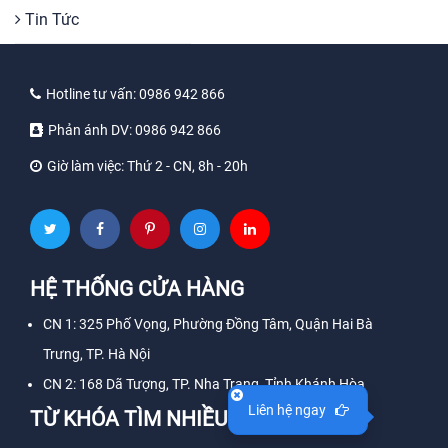
Tin Tức
Hotline tư vấn:
0986 942 866
Phản ánh DV:
0986 942 866
Giờ làm việc:
Thứ 2 - CN, 8h - 20h
HỆ THỐNG CỬA HÀNG
CN 1: 325 Phố Vọng, Phường Đồng Tâm, Quận Hai Bà
Trưng, TP. Hà Nội
CN 2: 168 Dã Tượng, TP. Nha Trang, Tỉnh Khánh Hòa
Liên hệ ngay
TỪ KHÓA TÌM NHIỀU