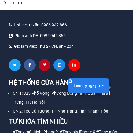
Tin Tức
Hotline tư vấn:
0986 942 866
Phản ánh DV:
0986 942 866
Giờ làm việc:
Thứ 2 - CN, 8h - 20h
HỆ THỐNG CỬA HÀNG
Liên hệ ngay
CN 1: 325 Phố Vọng, Phường Đồng Tâm, Quận Hai Bà
Trưng, TP. Hà Nội
CN 2: 168 Dã Tượng, TP. Nha Trang, Tỉnh Khánh Hòa
TỪ KHÓA TÌM NHIỀU
#Thay mặt kính iPhone X
#Thay pin iPhone X
#Thay màn