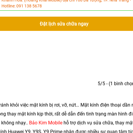
Khánh Hòa:
(Hoàng Khải Mobile) địa chỉ 168 Dã Tượng, TP. Nha Trang -
Hotline:
091 138 5678
Đặt lịch sửa chữa ngay
5/5 - (1 bình chọ
ánh khỏi việc mặt kính bị rơi, vỡ, nứt… Mặt kính điện thoại dần
g thay mặt kính kịp thời, rất dễ dẫn đến tình trạng màn hình đ
g không nhạy..
Bảo Kim Mobile
hỗ trợ dịch vụ sửa chữa, thay mặ
kính Huawei Y9, Y9S, Y9 Prime
nhận được nhiều sự quan tâm từ