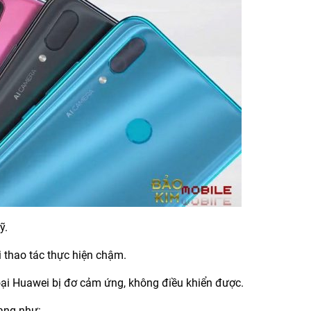
ỹ.
i thao tác thực hiện chậm.
oại Huawei bị đơ cảm ứng, không điều khiển được.
rạng như: