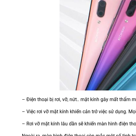
– Điện thoại bị rơi, vỡ, nứt.. mặt kính gây mất thẩm m
– Việc rơi vỡ mặt kính khiến cản trở việc sử dụng. Mọ
– Rơi vỡ mặt kính lâu dần sẽ khiến màn hình điện th
Ngoài ra, màn hình điện thoại còn mắc một số tình t