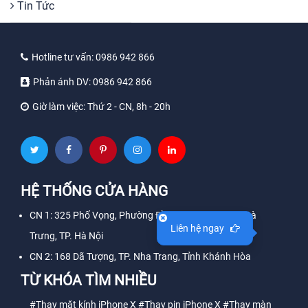
Tin Tức
Hotline tư vấn:
0986 942 866
Phản ánh DV:
0986 942 866
Giờ làm việc:
Thứ 2 - CN, 8h - 20h
HỆ THỐNG CỬA HÀNG
CN 1: 325 Phố Vọng, Phường Đồng Tâm, Quận Hai Bà
Liên hệ ngay
Trưng, TP. Hà Nội
CN 2: 168 Dã Tượng, TP. Nha Trang, Tỉnh Khánh Hòa
TỪ KHÓA TÌM NHIỀU
#Thay mặt kính iPhone X
#Thay pin iPhone X
#Thay màn