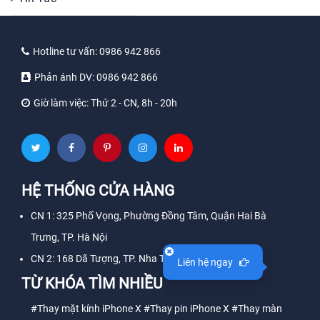
Hotline tư vấn:
0986 942 866
Phản ánh DV:
0986 942 866
Giờ làm việc:
Thứ 2 - CN, 8h - 20h
HỆ THỐNG CỬA HÀNG
CN 1: 325 Phố Vọng, Phường Đồng Tâm, Quận Hai Bà
Trưng, TP. Hà Nội
CN 2: 168 Dã Tượng, TP. Nha Trang, Tỉnh Khánh Hòa
Liên hệ ngay
TỪ KHÓA TÌM NHIỀU
#Thay mặt kính iPhone X
#Thay pin iPhone X
#Thay màn