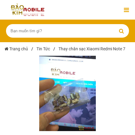
Trang chủ
/
Tin Tức
/
Thay chân sạc Xiaomi Redmi Note 7