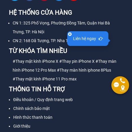
HỆ THỐNG CỬA HÀNG
CN 1: 325 Phố Vọng, Phường Đồng Tâm, Quận Hai Bà
Trưng, TP. Hà Nội
Liên hệ ngay
CN 2: 168 Dã Tượng, TP. Nha Trang, Tỉnh Khánh Hòa
TỪ KHÓA TÌM NHIỀU
#Thay mặt kính iPhone X
#Thay pin iPhone X
#Thay màn
hình iPhone 12 Pro Max
#Thay màn hình iphone 8Plus
#Thay mặt kính iPhone 11 Pro max
THÔNG TIN HỖ TRỢ
Điều khoản / Quy định trang web
Chính sách bảo mật
Hình thức thanh toán
Giới thiệu