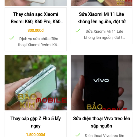
Thay chân sạc Xiaomi
Sửa Xiaomi Mi 11 Lite
Redmi K60, K60 Pro, K60
không lên nguồn, đột tử
Ultra, K60 Gaming
300.000đ
Sửa Xiaomi Mi 11 Lite
không lên nguồn, đột tử
Dịch vụ sửa chữa điện
[...]
thoại Xiaomi Redmi K60
[...]
Thay cáp gập Z Flip 5 lấy
Sửa điện thoại Vivo treo lên
ngay
sập nguồn
1.500.000đ
Điện thoại Vivo treo lên