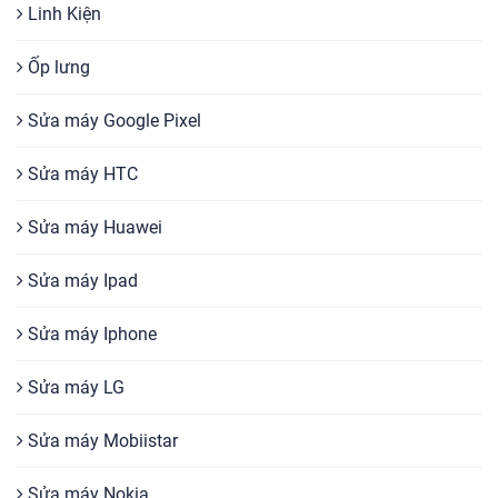
Mobile
tự hào là một trong những địa chỉ có dịch vụ uy tín
Linh Kiện
nhất Hà Nội.
Ốp lưng
Sửa máy Google Pixel
Sửa máy HTC
Sửa máy Huawei
Sửa máy Ipad
Sửa máy Iphone
Sửa máy LG
Sửa máy Mobiistar
Sửa máy Nokia