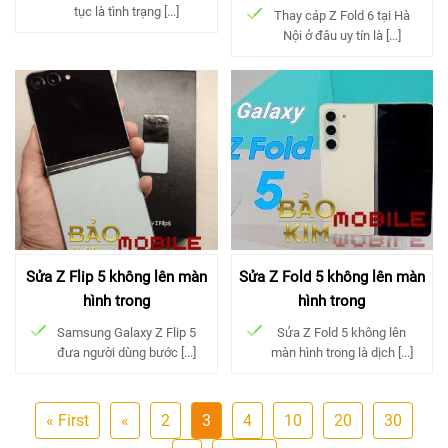
tục là tình trạng [...]
Thay cáp Z Fold 6 tại Hà
Nội ở đâu uy tín là [...]
Sửa Z Flip 5 không lên màn
Sửa Z Fold 5 không lên màn
hình trong
hình trong
Samsung Galaxy Z Flip 5
Sửa Z Fold 5 không lên
đưa người dùng bước [...]
màn hình trong là dịch [...]
« First
«
2
3
4
10
20
30