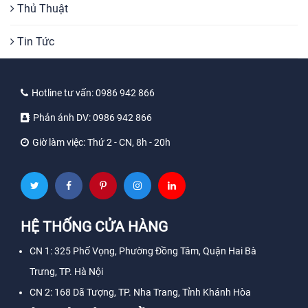
Thủ Thuật
Tất cả các phụ kiện thay thế đều là hàng zin, chính
hãng
Tin Tức
Giải pháp sửa chữa trung thực
Chi phí sửa chữa cạnh tranh
Hotline tư vấn:
0986 942 866
Kỹ thuật viên có trình độ cao
Phản ánh DV:
0986 942 866
Uy tín chất lượng hàng đầu
Giờ làm việc:
Thứ 2 - CN, 8h - 20h
Bảo quản máy cẩn thận
Quy trình làm việc rõ ràng, minh bạch
Chế độ bảo hành tốt nhất, đúng với cam kết
HỆ THỐNG CỬA HÀNG
Sửa đúng bệnh, không giữ máy khách với những lỗi
đơn giản
CN 1: 325 Phố Vọng, Phường Đồng Tâm, Quận Hai Bà
Khách hàng sẽ được đền bù nếu phát hiện ra cửa
Trưng, TP. Hà Nội
hàng thay đồ
CN 2: 168 Dã Tượng, TP. Nha Trang, Tỉnh Khánh Hòa