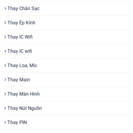
Sửa chữa Samsung
Thay Chân Sạc
Sửa chữa Xiaomi
Thay Ép Kính
Sửa chữa Nokia
Thay IC Wifi
Sửa chữa Oppo
Sửa chữa LG
Thay IC wifi
Sửa chữa Vivo
Thay Loa, Mic
Sửa chữa Zenphone
Sửa chữa HTC
Thay Main
Sửa chữa Mobiistar
Thay Màn Hình
Sửa chữa Sony
Thay Nút Nguồn
Sửa chữa Huawei
Cam kết dịch vụ sửa chữa điện thoại Bảo
Thay PIN
Kim Mobile