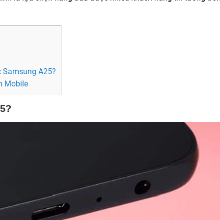
ạc Samsung A25?
m Mobile
25?