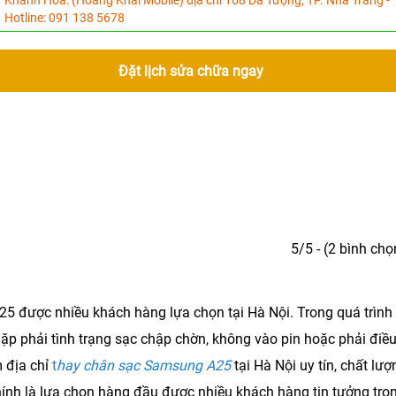
Khánh Hòa:
(Hoàng Khải Mobile) địa chỉ 168 Dã Tượng, TP. Nha Trang -
Hotline:
091 138 5678
Đặt lịch sửa chữa ngay
5/5 - (2 bình chọ
5 được nhiều khách hàng lựa chọn tại Hà Nội. Trong quá trình
p phải tình trạng sạc chập chờn, không vào pin hoặc phải điề
 địa chỉ
t
hay chân sạc Samsung A25
tại Hà Nội uy tín, chất lượ
ính là lựa chọn hàng đầu được nhiều khách hàng tin tưởng tro