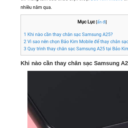
nhiều năm qua.
Mục Lục
[
ẩn đi
]
1 Khi nào cần thay chân sạc Samsung A25?
2 Vì sao nên chọn Bảo Kim Mobile để thay chân s
3 Quy trình thay chân sạc Samsung A25 tại Bảo Ki
Khi nào cần thay chân sạc Samsung A