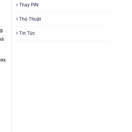
Thay PIN
Thủ Thuật
ng
Tin Tức
hà
gay,