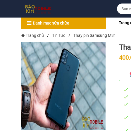
Trang 
Danh mục sửa chữa
Trang chủ
/
Tin Tức
/
Thay pin Samsung M31
Tha
400