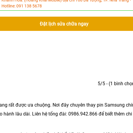
Khánh Hòa:
(Hoàng Khải Mobile) địa chỉ 168 Dã Tượng, TP. Nha Trang -
Hotline:
091 138 5678
Đặt lịch sửa chữa ngay
5/5 - (1 bình chọ
ang rất được ưa chuộng. Nơi đây chuyên thay pin Samsung chí
 hành lâu dài. Liên hệ tổng đài:
0986.942.866
để biết thêm chi