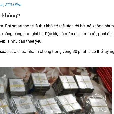
s, S20 Ultra
u không?
. Bởi smartphone là thứ khó có thể tách rời bởi nó không nhữ
c sống cũng như giải trí. Đặc biệt là mùa dịch rảnh rỗi, phải ở n
web là nhu cầu thiết yếu.
 suất, sửa chữa nhanh chóng trong vòng
30 phút
là có thể lấy n