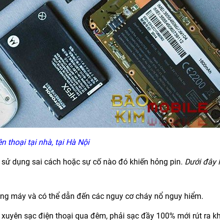
n thoại tại nhà, tại Hà Nội
do sử dụng sai cách hoặc sự cố nào đó khiến hỏng pin.
Dưới đây 
ỏng máy và có thể dẫn đến các nguy cơ cháy nổ nguy hiểm.
xuyên sạc điện thoại qua đêm, phải sạc đầy 100% mới rút ra k