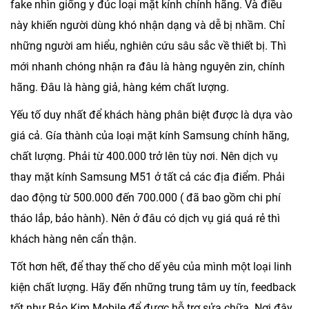
fake nhìn giống y đúc loại mặt kính chính hãng. Và điều
này khiến người dùng khó nhận dạng và dễ bị nhầm. Chỉ
những người am hiểu, nghiên cứu sâu sắc về thiết bị. Thì
mới nhanh chóng nhận ra đâu là hàng nguyên zin, chính
hãng. Đâu là hàng giả, hàng kém chất lượng.
Yếu tố duy nhất để khách hàng phân biệt được là dựa vào
giá cả. Gía thành của loại mặt kính Samsung chính hãng,
chất lượng. Phải từ 400.000 trở lên tùy nơi. Nên dịch vụ
thay mặt kính Samsung M51 ở tất cả các địa điểm. Phải
dao động từ 500.000 đến 700.000 ( đã bao gồm chi phí
tháo lắp, bảo hành). Nên ở đâu có dịch vụ giá quá rẻ thì
khách hàng nên cẩn thận.
Tốt hơn hết, để thay thế cho dế yêu của mình một loại linh
kiện chất lượng. Hãy đến những trung tâm uy tín, feedback
tốt như Bảo Kim Mobile để được hỗ trợ sửa chữa. Nơi đây