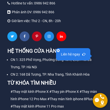
Hotline tư vấn:
0986 942 866
Phản ánh DV:
0986 942 866
Giờ làm việc:
Thứ 2 - CN, 8h - 20h
HỆ THỐNG CỬA HÀNG
Liên hệ ngay
CN 1: 325 Phố Vọng, Phường Đồng Tâm, Quận Hai Bà
Trưng, TP. Hà Nội
CN 2: 168 Dã Tượng, TP. Nha Trang, Tỉnh Khánh Hòa
TỪ KHÓA TÌM NHIỀU
#Thay mặt kính iPhone X
#Thay pin iPhone X
#Thay màn
hình iPhone 12 Pro Max
#Thay màn hình iphone 8Plus
#Thay mặt kính iPhone 11 Pro max