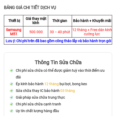
BẢNG GIÁ CHI TIẾT DỊCH VỤ
Giá thay mặt
Thiết bị
Thời gian
Bảo hành + Khuyến mãi
kính
Samsung
12 tháng + Free dán kính
500.000
30 – 40 phút
M51
cường lực
Lưu ý
:
Chi phí trên đã bao gồm công tháo lắp và bảo hành trọn gói
Thông Tin Sửa Chữa
Chi phí sửa chữa có thể được giảm tuỳ vào thời điểm ưu
đãi
Ép kính bảo hành
12 tháng
bụi bọt, bong keo
Sửa chữa thay IC bảo hành
03 tháng
Giải pháp sửa chữa trung thực
Chi phí sửa chữa cạnh tranh
Uy tín chất lượng hàng đầu