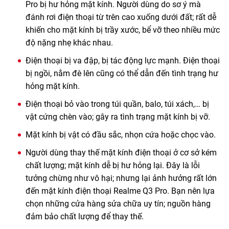
Pro bị hư hỏng mặt kính. Người dùng do sơ ý mà
đánh rơi điện thoại từ trên cao xuống dưới đất; rất dễ
khiến cho mặt kính bị trầy xước, bể vỡ theo nhiều mức
độ nặng nhẹ khác nhau.
Điện thoại bị va đập, bị tác động lực mạnh. Điện thoại
bị ngồi, nằm đè lên cũng có thể dẫn đến tình trạng hư
hỏng mặt kính.
Điện thoại bỏ vào trong túi quần, balo, túi xách,… bị
vật cứng chèn vào; gây ra tình trạng mặt kính bị vỡ.
Mặt kính bị vật có đầu sắc, nhọn cứa hoặc chọc vào.
Người dùng thay thế mặt kính điện thoại ở cơ sở kém
chất lượng; mặt kính dễ bị hư hỏng lại. Đây là lỗi
tưởng chừng như vô hại; nhưng lại ảnh hưởng rất lớn
đến mặt kính điện thoại Realme Q3 Pro. Bạn nên lựa
chọn những cửa hàng sửa chữa uy tín; nguồn hàng
đảm bảo chất lượng để thay thế.