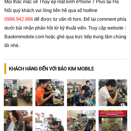
Mọi thắc mắc về
Thay ép mặt kính iPhone 7 Plus
tại Hà
Nội quý khách vui lòng liên hệ qua số hotline
0986.942.866
để được tư vấn rõ hơn. Để lại comment phía
dưới bài nhận phản hồi từ kỹ thuật viên. Truy cập website :
Baokimmobile.com hoặc ghé qua trực tiếp trung tâm chúng
tôi nhé.
KHÁCH HÀNG ĐẾN VỚI BẢO KIM MOBILE