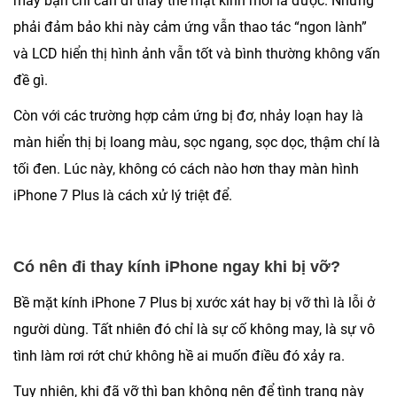
máy bạn chỉ cần đi thay thế mặt kính mới là được. Nhưng
phải đảm bảo khi này cảm ứng vẫn thao tác “ngon lành”
và LCD hiển thị hình ảnh vẫn tốt và bình thường không vấn
đề gì.
Còn với các trường hợp cảm ứng bị đơ, nhảy loạn hay là
màn hiển thị bị loang màu, sọc ngang, sọc dọc, thậm chí là
tối đen. Lúc này, không có cách nào hơn thay màn hình
iPhone 7 Plus là cách xử lý triệt để.
Có nên đi thay kính iPhone ngay khi bị vỡ?
Bề mặt kính iPhone 7 Plus bị xước xát hay bị vỡ thì là lỗi ở
người dùng. Tất nhiên đó chỉ là sự cố không may, là sự vô
tình làm rơi rớt chứ không hề ai muốn điều đó xảy ra.
Tuy nhiên, khi đã vỡ thì bạn không nên để tình trạng này