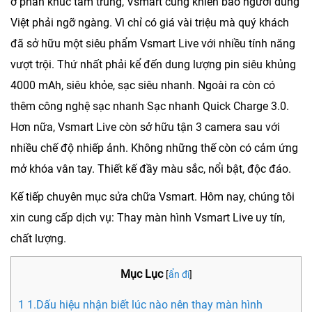
ở phân khúc tầm trung, Vsmart cũng khiến bao người dùng
Việt phải ngỡ ngàng. Vì chỉ có giá vài triệu mà quý khách
đã sở hữu một siêu phẩm Vsmart Live với nhiều tính năng
vượt trội. Thứ nhất phải kể đến dung lượng pin siêu khủng
4000 mAh, siêu khỏe, sạc siêu nhanh. Ngoài ra còn có
thêm công nghệ sạc nhanh Sạc nhanh Quick Charge 3.0.
Hơn nữa, Vsmart Live còn sở hữu tận 3 camera sau với
nhiều chế độ nhiếp ảnh. Không những thế còn có cảm ứng
mở khóa vân tay. Thiết kế đầy màu sắc, nổi bật, độc đáo.
Kế tiếp chuyên mục sửa chữa Vsmart. Hôm nay, chúng tôi
xin cung cấp dịch vụ:
Thay màn hình Vsmart Live uy tín,
chất lượng.
Mục Lục
[
ẩn đi
]
1 1.Dấu hiệu nhận biết lúc nào nên thay màn hình