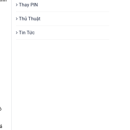
Thay PIN
Thủ Thuật
Tin Tức
ó
cả