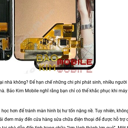
ại nhà không? Để hạn chế những chi phí phát sinh, nhiều người
nhà.
Bảo Kim Mobile
nghĩ rằng bạn chỉ có thể khắc phục khi máy
 học hơn để tránh màn hình bị hư tốn nặng nề. Tuy nhiên, khôn
phải đem máy đến cửa hàng sửa chữa điện thoại để được hỗ trợ 
a tại nhà dẫn đến tình trạng chữa “lợn lành thành lợn quẻ”. Một 