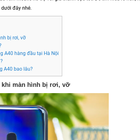
t dưới đây nhé.
h bị rơi, vỡ
?
g A40 hàng đầu tại Hà Nội
u?
ng A40 bao lâu?
khi màn hình bị rơi, vỡ