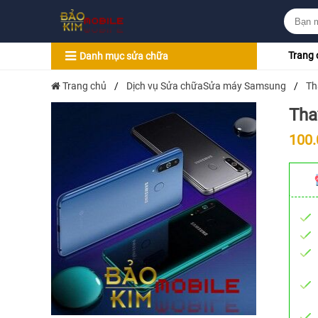
Trang 
Danh mục sửa chữa
Trang chủ
/
Dịch vụ Sửa chữaSửa máy Samsung
/
Th
Tha
100.