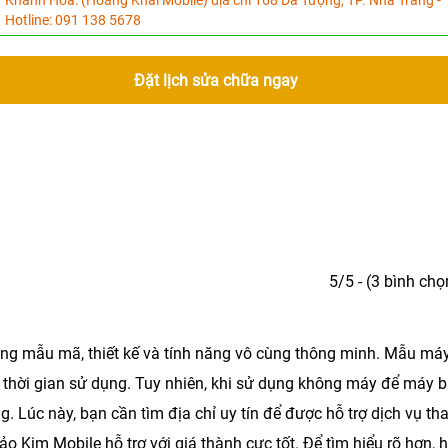
Khánh Hòa:
(Hoàng Khải Mobile) địa chỉ 168 Dã Tượng, TP. Nha Trang -
Hotline:
091 138 5678
Đặt lịch sửa chữa ngay
5/5 - (3 bình chọ
g mẫu mã, thiết kế và tính năng vô cùng thông minh. Mẫu má
 thời gian sử dụng. Tuy nhiên, khi sử dụng không máy để máy b
. Lúc này, bạn cần tìm địa chỉ uy tín để được hỗ trợ dịch vụ
th
ảo Kim Mobile
hỗ trợ với giá thành cực tốt. Để tìm hiểu rõ hơn, 