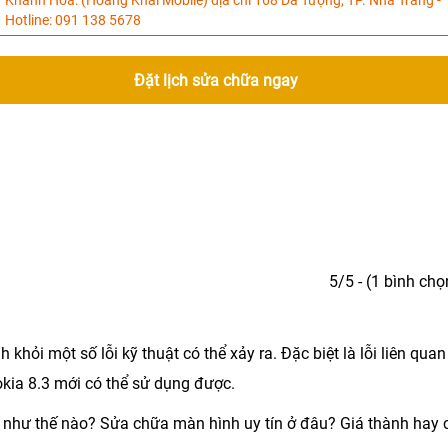
Khánh Hòa:
(Hoàng Khải Mobile) địa chỉ 168 Dã Tượng, TP. Nha Trang -
Hotline:
091 138 5678
Đặt lịch sửa chữa ngay
5/5 - (1 bình chọ
khỏi một số lỗi kỹ thuật có thể xảy ra. Đặc biệt là lỗi liên quan
kia 8.3
mới có thể sử dụng được.
y như thế nào? Sửa chữa màn hình uy tín ở đâu? Giá thành hay 