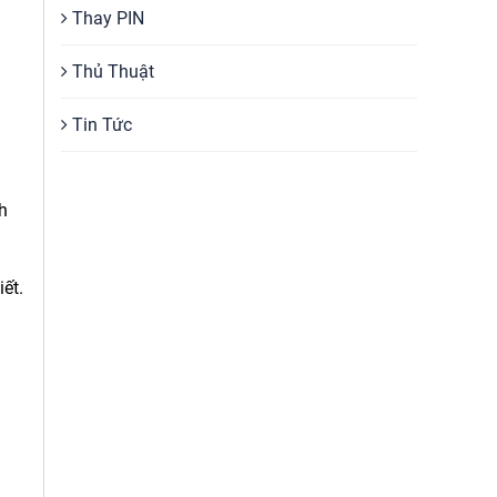
Thay PIN
Thủ Thuật
Tin Tức
h
ết.