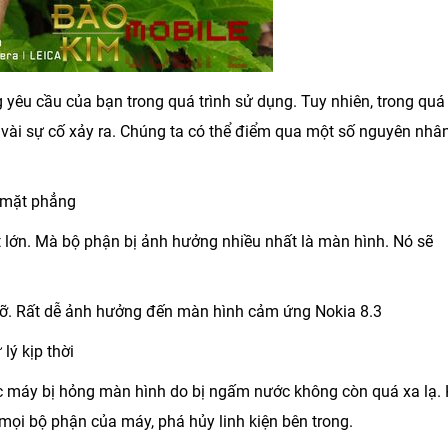
g yêu cầu của bạn trong quá trình sử dụng. Tuy nhiên, trong quá
 vài sự cố xảy ra. Chúng ta có thể điểm qua một số nguyên nhâ
i mặt phẳng
t lớn. Mà bộ phận bị ảnh hưởng nhiều nhất là màn hình. Nó sẽ
ị vỡ. Rất dễ ảnh hưởng đến màn hình cảm ứng Nokia 8.3
ý kịp thời
ệc máy bị hỏng màn hình do bị ngấm nước không còn quá xa lạ. 
ọi bộ phận của máy, phá hủy linh kiện bên trong.