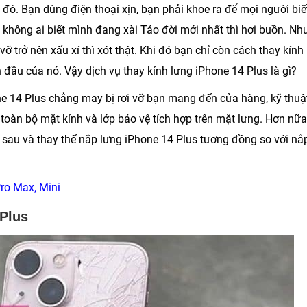
 đó. Bạn dùng điện thoại xịn, bạn phải khoe ra để mọi người biế
 không ai biết mình đang xài Táo đời mới nhất thì hơi buồn. N
vỡ trở nên xấu xí thì xót thật. Khi đó bạn chỉ còn cách thay kính
n đầu của nó. Vậy dịch vụ thay kính lưng iPhone 14 Plus là gì?
one 14 Plus chẳng may bị rơi vỡ bạn mang đến cửa hàng, kỹ thuậ
oàn bộ mặt kính và lớp bảo vệ tích hợp trên mặt lưng. Hơn nữa
 sau và thay thế nắp lưng iPhone 14 Plus tương đồng so với nắ
Pro Max, Mini
 Plus