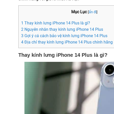
Mục Lục
[
ẩn đi
]
1 Thay kính lưng iPhone 14 Plus là gì?
2 Nguyên nhân thay kính lưng iPhone 14 Plus
3 Gợi ý cá cách bảo vệ kính lưng iPhone 14 Plus
4 Địa chỉ thay kính lưng iPhone 14 Plus chính hãng 
Thay kính lưng iPhone 14 Plus là gì?