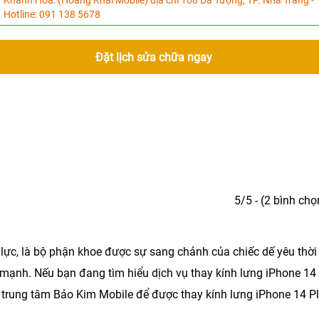
Khánh Hòa:
(Hoàng Khải Mobile) địa chỉ 168 Dã Tượng, TP. Nha Trang -
Hotline:
091 138 5678
Đặt lịch sửa chữa ngay
5/5 - (2 bình chọ
lực, là bộ phận khoe được sự sang chảnh của chiếc dế yêu thời
 mạnh. Nếu bạn đang tìm hiểu dịch vụ thay kính lưng iPhone 14
n trung tâm Bảo Kim Mobile để được thay kính lưng iPhone 14 P