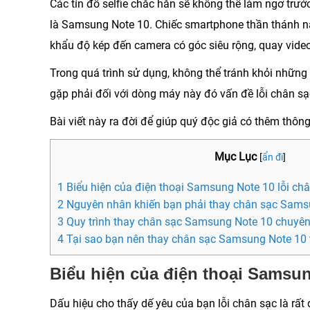
Các tín đồ selfie chắc hẳn sẽ không thể làm ngơ trư
là Samsung Note 10. Chiếc smartphone thần thánh nà
khẩu độ kép đến camera có góc siêu rộng, quay video
Trong quá trình sử dụng, không thể tránh khỏi những
gặp phải đối với dòng máy này đó vấn đề lỗi chân 
Bài viết này ra đời để giúp quý độc giả có thêm thông
Mục Lục
[
ẩn đi
]
1 Biểu hiện của điện thoại Samsung Note 10 lỗi ch
2 Nguyên nhân khiến bạn phải thay chân sạc Sams
3 Quy trình thay chân sạc Samsung Note 10 chuyên
4 Tại sao bạn nên thay chân sạc Samsung Note 10 
Biểu hiện của điện thoại Samsun
Dấu hiệu cho thấy dế yêu của bạn lỗi chân sạc là rất