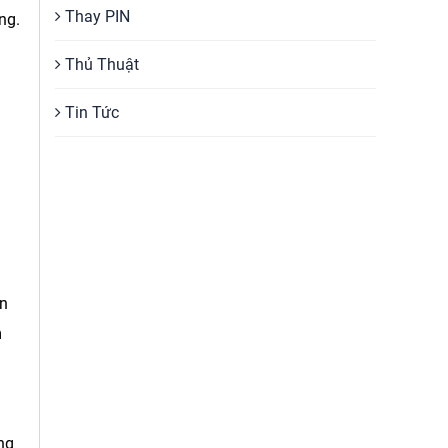
Thay PIN
ng.
Thủ Thuật
Tin Tức
òn
m
ng