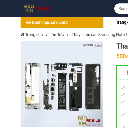
Trang 
Danh mục sửa chữa
Trang chủ
/
Tin Tức
/
Thay chân sạc Samsung Note 1
Tha
500.