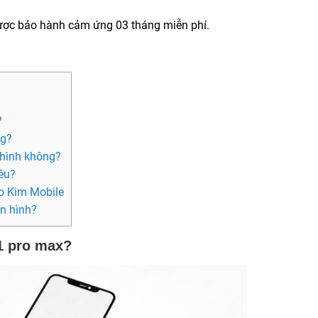
ược bảo hành cảm ứng 03 tháng miễn phí.
?
ng?
 hình không?
êu?
ảo Kim Mobile
n hình?
1 pro max?