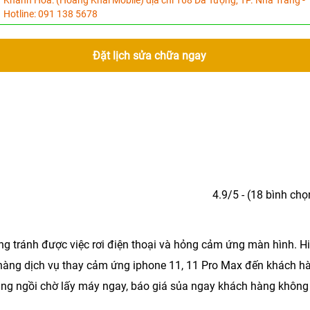
Khánh Hòa:
(Hoàng Khải Mobile) địa chỉ 168 Dã Tượng, TP. Nha Trang -
Hotline:
091 138 5678
Đặt lịch sửa chữa ngay
4.9/5 - (18 bình chọ
ông tránh được việc rơi điện thoại và hỏng cảm ứng màn hình. H
hàng dịch vụ
thay cảm ứng iphone 11, 11 Pro Max
đến khách hà
ng ngồi chờ lấy máy ngay, báo giá sủa ngay khách hàng không