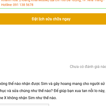
Khánh Hòa:
(Hoàng Khải Mobile) địa chỉ 168 Dã Tượng, TP. Nha Trang -
Hotline:
091 138 5678
Đặt lịch sửa chữa ngay
Chưa có đánh giá nào
 không thể nào nhận được Sim và gây hoang mang cho người sử
phục và sửa chúng như thế nào? Để giúp bạn xua tan nỗi lo này,
ne X không nhận Sim
như thế nào.