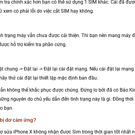
m tra chính xác hơn bạn có thể sử dụng 1 SIM khác. Cái đã đượ
ử xem có phải lỗi do việc cắt SIM hay không.
nh trạng máy vẫn chưa được cải thiện. Thì bạn nên mang máy 
ược hỗ trợ kiểm tra phần cứng.
ặt chung -> Đặt lại -> Đặt lại cài đặt mạng
. Nếu cài đặt lại mạng
y thử cài đặt lại thiết lập mặc định ban đầu.
 vẫn không thể khắc phục được chúng. Đừng lo bởi đã có
Bảo K
những nguyên do chủ yếu dẫn đến tình trạng này là gì. Đồng thời
o bạn.
 bị đơ cảm ứng?
rợ
sửa iPhone X không nhận được Sim
trong thời gian tốt nhất n