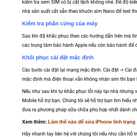
kiểm tra xem SIM có bị cắt lệch không
nhé. Để độ kiể
nhà sản xuất cắt sẵn theo khuôn sim Nano để test th
Kiểm tra phần cứng của máy
Sau khi đã khắc phục theo các hướng dẫn trên mà tì
các
trung tâm bảo hành Apple
nếu còn bảo hành để đ
Khôi phục cài đặt mặc định
Các bước cài đặt lại mạng mặc định:
Cài đặt -> Cài đ
mặc định mà điện thoại vẫn không nhận sim thì bạn hã
Nếu như sau khi tự khắc phục lỗi này tại nhà nhưng
Mobile
hỗ trợ bạn. Chúng tôi sẽ hỗ trợ bạn tìm hiểu 
đưa ra phương pháp sữa chữa phù hợp nhất dành ch
Xem thêm:
Làm thế nào để sửa iPhone tình trạng
Hãy nhanh tay liên hệ với chúng tôi nếu như cần hỗ t