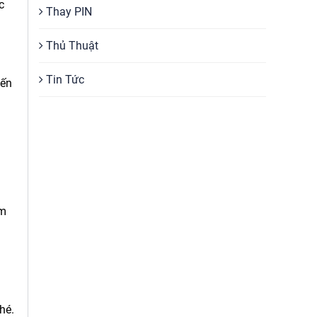
c
Thay PIN
Thủ Thuật
Tin Tức
đến
im
hé.