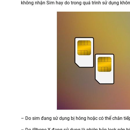
không nhận Sim hay do trong quá trình sử dụng khô
– Do sim đang sử dụng bị hỏng hoặc có thể chân tiếp
– Do iPhone X đang sử dụng là phiên bản lock nên b