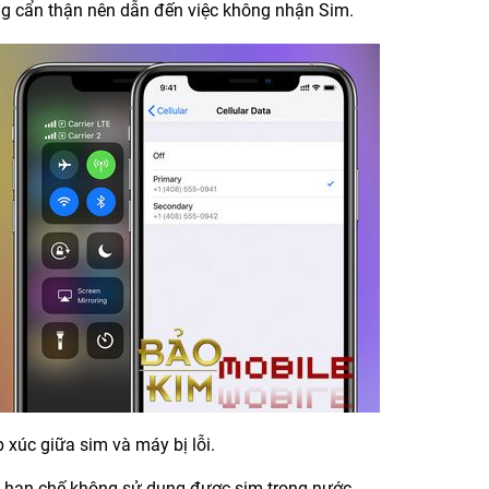
ng cẩn thận nên dẫn đến việc không nhận Sim.
 xúc giữa sim và máy bị lỗi.
ị hạn chế không sử dụng được sim trong nước.