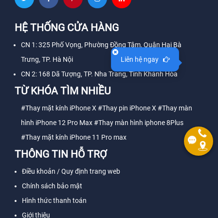
HỆ THỐNG CỬA HÀNG
CN 1: 325 Phố Vọng, Phường Đồng Tâm, Quận Hai Bà
Trưng, TP. Hà Nội
Liên hệ ngay
CN 2: 168 Dã Tượng, TP. Nha Trang, Tỉnh Khánh Hòa
TỪ KHÓA TÌM NHIỀU
#Thay mặt kính iPhone X
#Thay pin iPhone X
#Thay màn
hình iPhone 12 Pro Max
#Thay màn hình iphone 8Plus
#Thay mặt kính iPhone 11 Pro max
THÔNG TIN HỖ TRỢ
Điều khoản / Quy định trang web
Chính sách bảo mật
Hình thức thanh toán
Giới thiệu