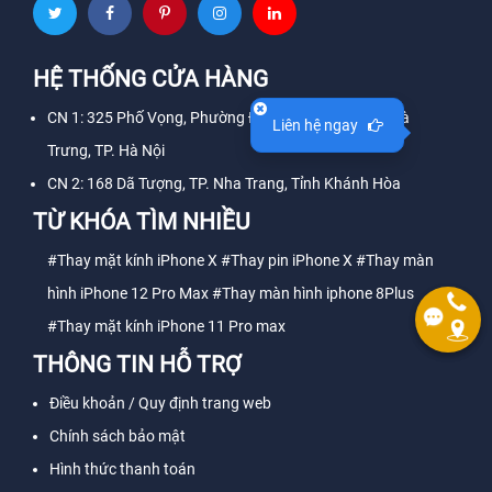
HỆ THỐNG CỬA HÀNG
CN 1: 325 Phố Vọng, Phường Đồng Tâm, Quận Hai Bà
Liên hệ ngay
Trưng, TP. Hà Nội
CN 2: 168 Dã Tượng, TP. Nha Trang, Tỉnh Khánh Hòa
TỪ KHÓA TÌM NHIỀU
#Thay mặt kính iPhone X
#Thay pin iPhone X
#Thay màn
hình iPhone 12 Pro Max
#Thay màn hình iphone 8Plus
#Thay mặt kính iPhone 11 Pro max
THÔNG TIN HỖ TRỢ
Điều khoản / Quy định trang web
Chính sách bảo mật
Hình thức thanh toán