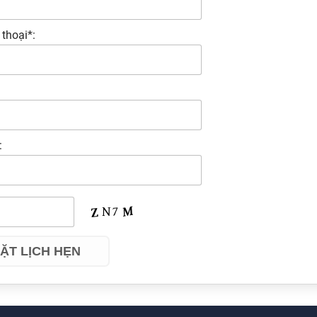
 thoại*:
: