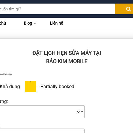
chủ
Blog
Liên hệ
ĐẶT LỊCH HẸN SỬA MÁY TẠI
BẢO KIM MOBILE
ing Calendar
·
Khả dụng
-
Partially booked
ưng:
: